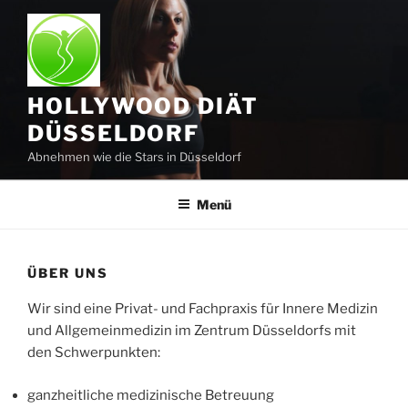
Zum
Inhalt
springen
HOLLYWOOD DIÄT
DÜSSELDORF
Abnehmen wie die Stars in Düsseldorf
Menü
ÜBER UNS
Wir sind eine Privat- und Fachpraxis für Innere Medizin
und Allgemeinmedizin im Zentrum Düsseldorfs mit
den Schwerpunkten:
ganzheitliche medizinische Betreuung